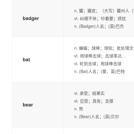
n. 獾；獾皮；（大写）獾州人
badger
vt. 纠缠不休；吵着要；烦扰
n. (Badger)人名；(英)巴杰
n. 蝙蝠；球棒；球拍；批处理
vt. 用球棒击球；击球率达…
bat
vi. 轮到击球；用球棒击球
n. (Bat)人名；(蒙、英)巴特
vi. 承受；结果实
vt. 忍受；具有；支撑
bear
n. 熊
n. (Bear)人名；(英)贝尔